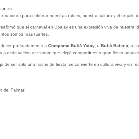
uentro.
e reunieron para celebrar nuestras raíces, nuestra cultura y el orgullo
eafirmó que el carnaval en Ubajay es una expresión viva de nuestra id
untos somos más fuertes.
radecer profundamente a
Comparsa Butiá Yatay
, a
Butiá Batería
, a c
y a cada vecino y visitante que eligió compartir esta gran fiesta popular
ja de ser solo una noche de fiesta: se convierte en cultura viva y en
n del Palmar.