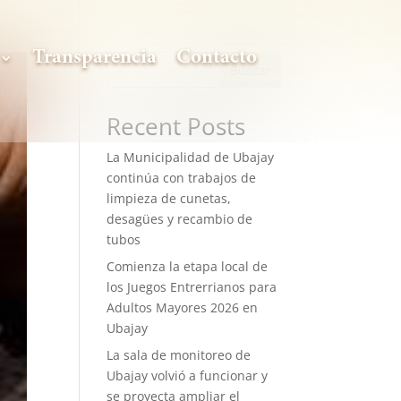
Transparencia
Contacto
Buscar
Recent Posts
La Municipalidad de Ubajay
continúa con trabajos de
limpieza de cunetas,
desagües y recambio de
tubos
Comienza la etapa local de
los Juegos Entrerrianos para
Adultos Mayores 2026 en
Ubajay
La sala de monitoreo de
Ubajay volvió a funcionar y
se proyecta ampliar el