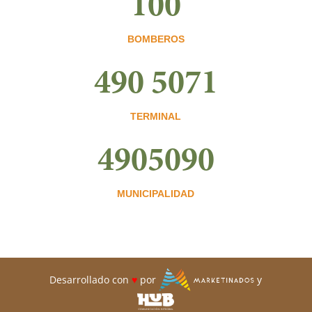
100
BOMBEROS
490 5071
TERMINAL
4905090
MUNICIPALIDAD
Desarrollado con
♥
por
y