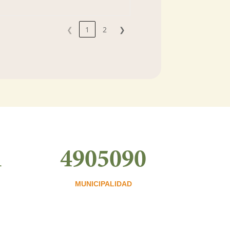
❮
1
2
❯
1
4905090
MUNICIPALIDAD