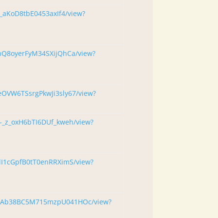
ti_aKoD8tbE0453axIf4/view?
TQnQ8oyerFyM34SXijQhCa/view?
HeOVW6TSsrgPkwJi3sly67/view?
d-_z_oxH6bTI6DUf_kweh/view?
TdI1cGpfB0tT0enRRXimS/view?
aUoAb38BC5M715mzpU041HOc/view?