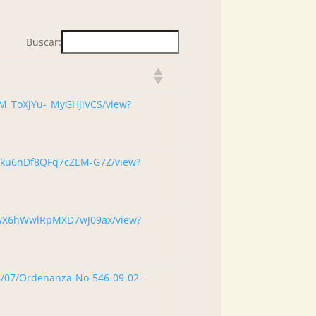
Buscar:
ccM_ToXjYu-_MyGHjiVCS/view?
UdDku6nDf8QFq7cZEM-G7Z/view?
JkQwX6hWwlRpMXD7wJ09ax/view?
6/07/Ordenanza-No-546-09-02-