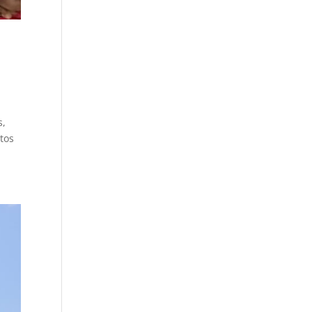
s,
itos