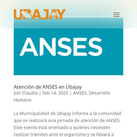
Atención de ANSES en Ubajay
por
Claudia
|
Feb 14, 2025
|
ANSES
,
Desarrollo
Humano
La Municipalidad de Ubajay informa a la comunidad
que se realizará una jornada de atención de ANSES.
Este evento está orientado a quienes necesiten
realizar trámites ante el organismo y se llevará a