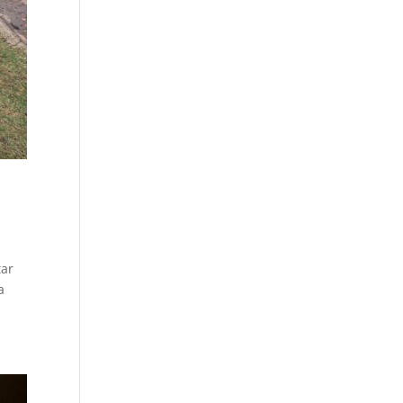
tar
a