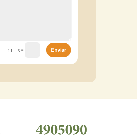
=
Enviar
11 + 6
1
4905090